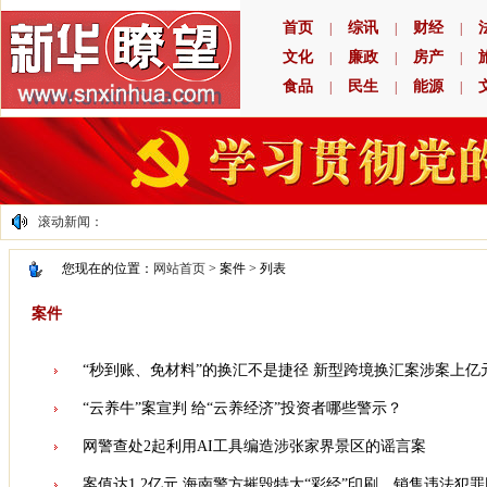
首页
综讯
财经
|
|
|
文化
廉政
房产
|
|
|
食品
民生
能源
|
|
|
滚动新闻：
您现在的位置：
网站首页
> 案件 > 列表
案件
“秒到账、免材料”的换汇不是捷径 新型跨境换汇案涉案上亿
“云养牛”案宣判 给“云养经济”投资者哪些警示？
网警查处2起利用AI工具编造涉张家界景区的谣言案
案值达1.2亿元 海南警方摧毁特大“彩经”印刷、销售违法犯