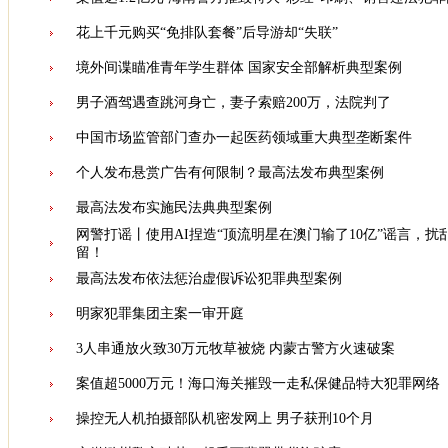
花上千元购买“免排队套餐”后导游却“失联”
境外间谍瞄准青年学生群体 国家安全部解析典型案例
男子酒驾遇查跳河身亡，妻子索赔200万，法院判了
中国市场监管部门查办一起医药领域重大典型垄断案件
个人发布悬赏广告有何限制？最高法发布典型案例
最高法发布实施民法典典型案例
网警打谣丨使用AI捏造“顶流明星在澳门输了10亿”谣言，
留！
最高法发布依法惩治虚假诉讼犯罪典型案例
明家犯罪集团主案一审开庭
3人串通放火致30万元牧草被烧 内蒙古警方火速破案
案值超5000万元！海口海关摧毁一走私保健品特大犯罪网络
操控无人机拍摄部队机密发网上 男子获刑10个月