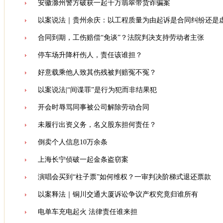
安徽滁州警方破获一起千万翡翠带货诈骗案
以案说法｜贵州余庆：以工程质量为由起诉是合同纠纷还是
合同到期，工伤赔偿“免谈”？法院判决支持劳动者主张
停车场升降杆伤人，责任该谁担？
好意载乘他人致其伤残被判赔冤不冤？
以案说法|“间谍罪”是行为犯而非结果犯
开会时辱骂同事被公司解除劳动合同
未履行出资义务，名义股东担何责任？
倒卖个人信息10万余条
上海长宁侦破一起金条盗窃案
演唱会买到“柱子票”如何维权？一审判决阶梯式退还票款
以案释法｜铜川交通大厦诉讼争议产权究竟归谁所有
电单车充电起火 法律责任谁来担