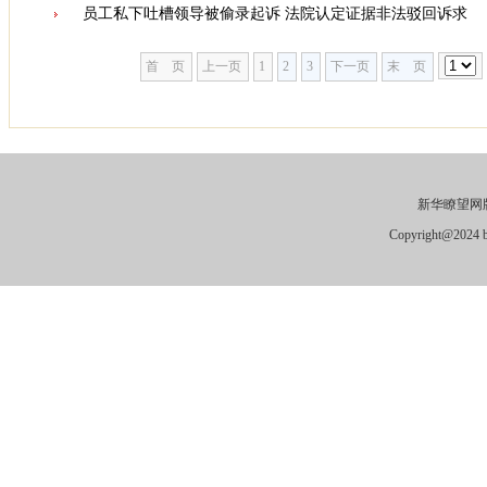
员工私下吐槽领导被偷录起诉 法院认定证据非法驳回诉求
首 页
上一页
1
2
3
下一页
末 页
新华瞭望网版
Copyright@2024 by