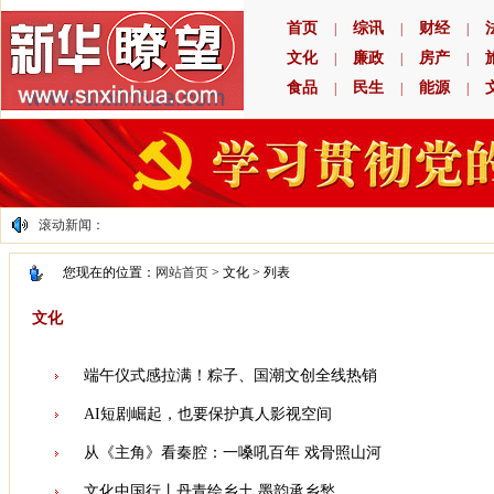
首页
综讯
财经
|
|
|
文化
廉政
房产
|
|
|
食品
民生
能源
|
|
|
滚动新闻：
您现在的位置：
网站首页
> 文化 > 列表
文化
端午仪式感拉满！粽子、国潮文创全线热销
AI短剧崛起，也要保护真人影视空间
从《主角》看秦腔：一嗓吼百年 戏骨照山河
文化中国行丨丹青绘乡土 墨韵承乡愁