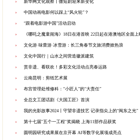
新华网文化观察丨微短剧迎来新变化
中国动画电影何以踩上“风火轮”？
“跟着电影游中国”活动启动
《哪吒之魔童闹海》18日在港首映 22日起在港澳地区全面上
文化游·味蕾游·冰雪游：长三角春节文旅消费掀热浪
文化中国行｜山水之间营造徽派建筑
赏非遗、看联欢！多彩文化活动点亮春运路
云南昆明：剪纸艺术展
布宫管理处维修科：“小匠人”的“大责任”
全总文工团话剧《大国工匠》首演
我的光影故事2024丨守望非遗技艺 记录指尖上的“闽东之光”
第十七届"五个一工程"奖揭晓 上海11部作品获奖
圆明园研究成果展在京开幕 AI等数字化展项成亮点