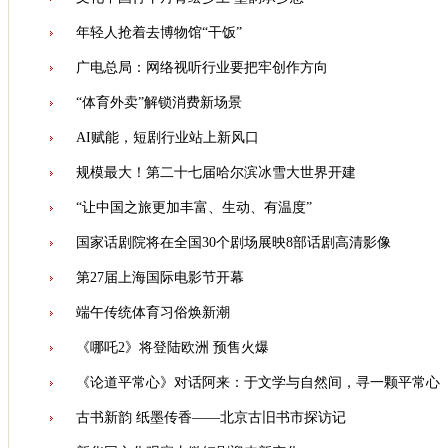
年轻人抢着去博物馆“干饭”
广电总局：网络视听行业要把牢创作方向
“体育外卖”解锁消费新场景
AI赋能，短剧行业站上新风口
规模最大！第二十七届哈尔滨冰雪大世界开建
“让中国之旅更加丰富、生动、有温度”
国家话剧院将在全国30个剧场展映8部话剧高清影像
第27届上海国际电影节开幕
端午传统体育习俗焕新潮
《哪吒2》将登陆欧洲 预售火爆
《论道平常心》对话阿来：于文学与自然间，寻一颗平常心
古书新韵 纸墨传香——北京古旧书市探访记