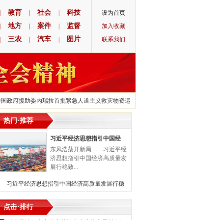
教育
社会
科技
|
|
|
设为首页
地方
案件
监督
|
|
|
加入收藏
三农
汽车
图片
|
|
|
联系我们
政府援助委内瑞拉首批紧急人道主义救灾物资运抵
·
日本启动第21次核污染水排海 预计
热门·推荐
习近平经济思想指引中国经
东风浩荡开新局——习近平经
济思想指引中国经济高质量发
展行稳致...
习近平经济思想指引中国经济高质量发展行稳
点击·排行