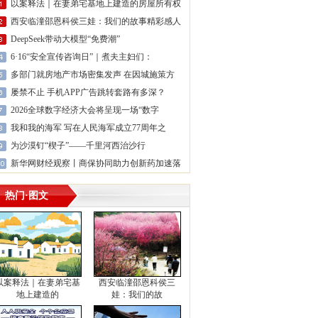
以案释法｜在妻弟宅基地上建造的房屋所有权
西安临潼邵恩科侯三娃：我们的故事精彩感人
DeepSeek带动大模型“免费潮”
6·16“安全宣传咨询日”｜煮夫主妇们：
多部门就房地产市场密集发声 在因城施策方
屡禁不止 手机APP广告跳转套路有多深？
2026全球数字经济大会将呈现一场“数字
我和我的海军 写在人民海军成立77周年之
为沙漠钉“楔子”——千里河西治沙行
新华网财经观察丨商保协同助力创新药加速落
热门·图文
以案释法｜在妻弟宅基
西安临潼邵恩科侯三
地上建造的
娃：我们的故