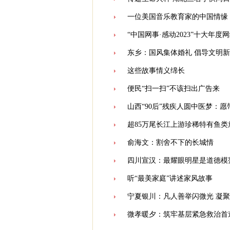
一位美国音乐教育家的中国情缘
“中国网事·感动2023”十大年度
东乡：国风集体婚礼 倡导文明
这些故事情义绵长
便民“扫一扫”不该扫出广告来
山西“90后”残疾人圆中医梦：
超85万尾长江上游珍稀特有鱼类
俞海文：割舍不下的长城情
四川宣汉：最耀眼明星是道德模
听“最美家庭”讲述家风故事
宁夏银川：凡人善举闪微光 凝
微孝暖夕：筑牢基层紧急救治首