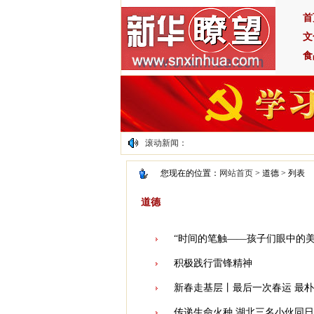
首
文
食
滚动新闻：
您现在的位置：
网站首页
> 道德 > 列表
道德
“时间的笔触——孩子们眼中的
积极践行雷锋精神
新春走基层丨最后一次春运 最
传递生命火种 湖北三名小伙同