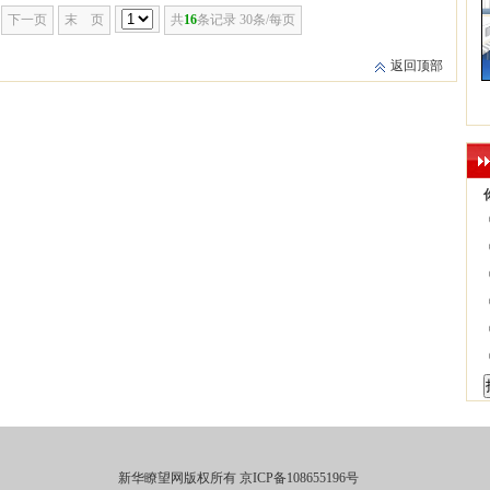
下一页
末 页
共
16
条记录 30条/每页
返回顶部
新华瞭望网版权所有 京ICP备108655196号