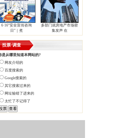
6·16“安全宣传咨询
多部门就房地产市场密
日”｜煮
集发声 在
投票·调查
你是从哪里知道本网站的?
网友介绍的
百度搜索的
Google搜索的
其它搜索过来的
网址输错了进来的
太忙了不记得了