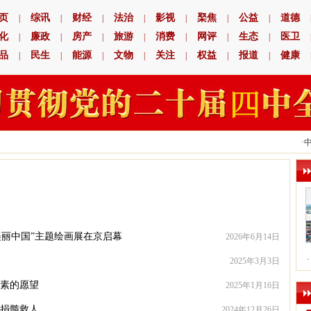
页
综讯
财经
法治
影视
棸焦
公益
道德
|
|
|
|
|
|
|
化
廉政
房产
旅游
消费
网评
生态
医卫
|
|
|
|
|
|
|
品
民生
能源
文物
关注
权益
报道
健康
|
|
|
|
|
|
|
·
中国
美丽中国”主题绘画展在京启幕
2026年6月14日
·
2025年3月3日
朴素的愿望
2025年1月16日
日捐髓救人
2024年12月26日