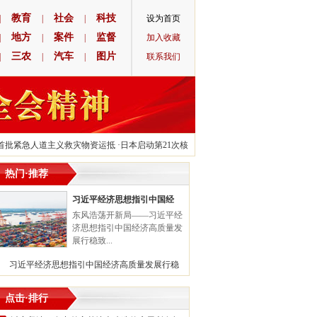
教育
社会
科技
|
|
|
设为首页
地方
案件
监督
|
|
|
加入收藏
三农
汽车
图片
|
|
|
联系我们
批紧急人道主义救灾物资运抵
·
日本启动第21次核污染水排海 预计排放量约7800吨
·
法
热门·推荐
习近平经济思想指引中国经
东风浩荡开新局——习近平经
济思想指引中国经济高质量发
展行稳致...
习近平经济思想指引中国经济高质量发展行稳
点击·排行