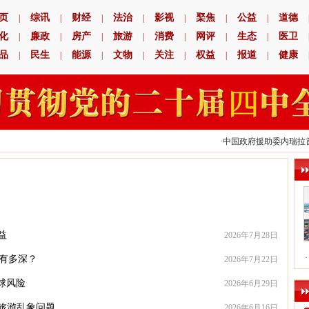
页
综讯
财经
法治
影视
棸焦
公益
道德
|
|
|
|
|
|
|
化
廉政
房产
旅游
消费
网评
生态
医卫
|
|
|
|
|
|
|
品
民生
能源
文物
关注
权益
报道
健康
|
|
|
|
|
|
|
·
中国政府援助委内瑞拉首
益
2026年7月28日
·
路有多深？
2026年7月22日
球风险
2026年6月29日
旅游乱象问题
2026年6月16日