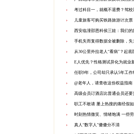
考过科目一，就概不退费？驾校
儿童旅客可购买铁路旅游计次票 
西安临潼邵恩科侯三娃：我们的
手机失而复得数据全被删除，失
从30公里外拉老人“看病”？起
E人优先？性格测试异化为就业新
任职9年，公司却只承认5年工作
@老年人，请查收这份权益指南
高级会员订酒店比普通会员还要
职工不敢请 屡上热搜的痛经假如
时刻热情微笑、情绪饱满 一些
真人“数字人”傻傻分不清