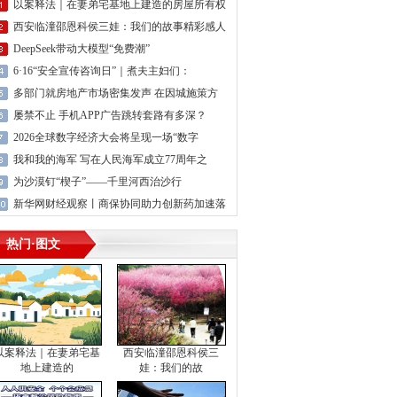
以案释法｜在妻弟宅基地上建造的房屋所有权
西安临潼邵恩科侯三娃：我们的故事精彩感人
DeepSeek带动大模型“免费潮”
6·16“安全宣传咨询日”｜煮夫主妇们：
多部门就房地产市场密集发声 在因城施策方
屡禁不止 手机APP广告跳转套路有多深？
2026全球数字经济大会将呈现一场“数字
我和我的海军 写在人民海军成立77周年之
为沙漠钉“楔子”——千里河西治沙行
新华网财经观察丨商保协同助力创新药加速落
热门·图文
以案释法｜在妻弟宅基
西安临潼邵恩科侯三
地上建造的
娃：我们的故