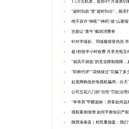
1.5万元机票，提前4个月退票仍
“超时扣款”变“超时扣分”，能否
绝不容许“神医”“神药”借“山寨
岂能让“黄牛”截胡消费券
针对羊绒衫、羽绒服假冒伪劣 
超1秒按半小时收费 共享充电宝
“就高不就低”的竞业限制期限，
“职称代评”“花钱保过”坑骗了多
起底网购低价电视机骗局：白天
公司五花八门的“任性”罚款法理
“串串房”甲醛超标：房客如何远离
侵权案例渐增 如何平衡知识产权
陕西洛南县｜村民董德盈：我们