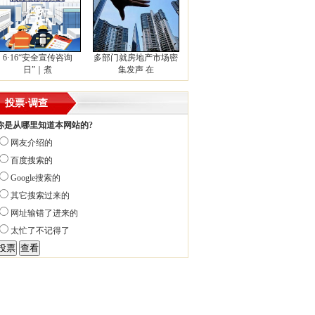
6·16“安全宣传咨询
多部门就房地产市场密
日”｜煮
集发声 在
投票·调查
你是从哪里知道本网站的?
网友介绍的
百度搜索的
Google搜索的
其它搜索过来的
网址输错了进来的
太忙了不记得了