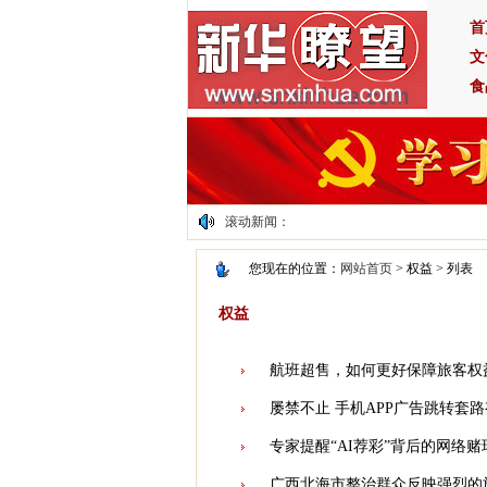
首
文
食
滚动新闻：
您现在的位置：
网站首页
> 权益 > 列表
权益
航班超售，如何更好保障旅客权
屡禁不止 手机APP广告跳转套
专家提醒“AI荐彩”背后的网络赌
广西北海市整治群众反映强烈的