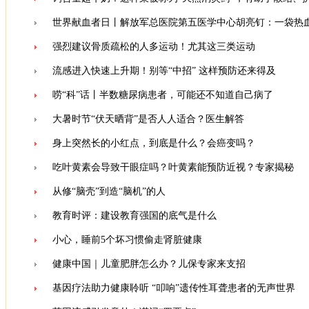
世界献血者日丨解放军总医院第五医学中心胡亮钉：一袋热
强烈建议骨质疏松的人多运动！尤其这三类运动
流感进入快速上升期！别等“中招” 这样预防还来得及
唠“科”话丨半数糖尿病患者，可能还不知道自己病了
大暑时节“伏天晒背”是否人人适合？医生解答
身上突然长的小红点，到底是什么？会癌变吗？
吃叶黄素会导致干眼症吗？叶黄素能预防近视？专家揭秘
从修“脑壳”到造“脑机”的人
教育时评：建设教育强国的底气是什么
小心，睡前5个坏习惯偷走肾脏健康
健康中国｜儿童肥胖怎么办？儿保专家来支招
基因疗法助力健康聆听 “叩响”遗传性耳聋患者的无声世界