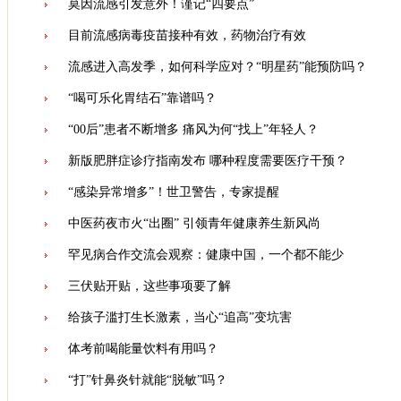
莫因流感引发意外！谨记“四要点”
目前流感病毒疫苗接种有效，药物治疗有效
流感进入高发季，如何科学应对？“明星药”能预防吗？
“喝可乐化胃结石”靠谱吗？
“00后”患者不断增多 痛风为何“找上”年轻人？
新版肥胖症诊疗指南发布 哪种程度需要医疗干预？
“感染异常增多”！世卫警告，专家提醒
中医药夜市火“出圈” 引领青年健康养生新风尚
罕见病合作交流会观察：健康中国，一个都不能少
三伏贴开贴，这些事项要了解
给孩子滥打生长激素，当心“追高”变坑害
体考前喝能量饮料有用吗？
“打”针鼻炎针就能“脱敏”吗？