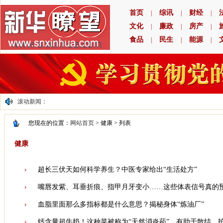
首页
综讯
财经
|
|
|
文化
廉政
房产
|
|
|
食品
民生
能源
|
|
|
滚动新闻：
您现在的位置：
网站首页
> 健康 > 列表
健康
超长三伏天如何科学养生？中医专家给出“生活处方”
嘴唇发紫、耳垂折痕、指甲月牙变小……这些体表信号真的
血脂里面那么多指标都是什么意思？揭秘身体“炼油厂”
钙含量超牛奶！这种菜被称为“天然消炎药”，有助于散结、