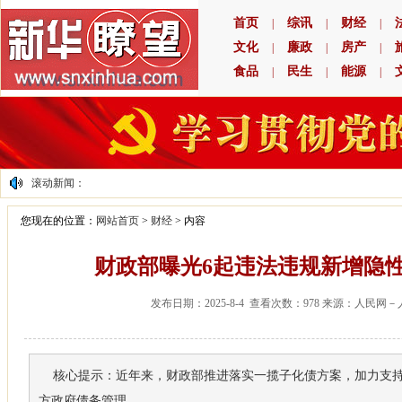
首页
综讯
财经
|
|
|
文化
廉政
房产
|
|
|
食品
民生
能源
|
|
|
滚动新闻：
您现在的位置：
网站首页
>
财经
>
内容
财政部曝光6起违法违规新增隐
发布日期：2025-8-4 查看次数：978 来源：人民网
核心提示：近年来，财政部推进落实一揽子化债方案，加力支持
方政府债务管理..