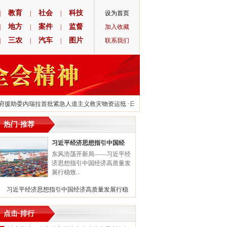
教育
社会
科技
|
|
|
设为首页
地方
案件
监督
|
|
|
加入收藏
三农
汽车
图片
|
|
|
联系我们
委内瑞拉首批紧急人道主义救灾物资运抵
·
日本启动第21次核污染水排海 预计排放量约78
热门·推荐
习近平经济思想指引中国经
东风浩荡开新局——习近平经
济思想指引中国经济高质量发
展行稳致...
习近平经济思想指引中国经济高质量发展行稳
点击·排行