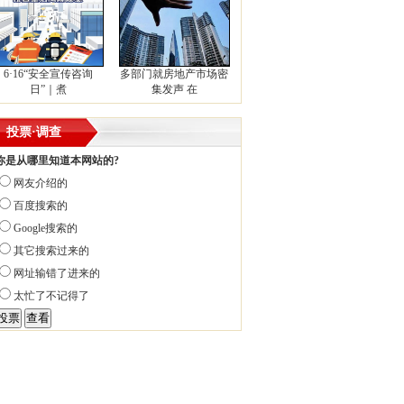
6·16“安全宣传咨询
多部门就房地产市场密
日”｜煮
集发声 在
投票·调查
你是从哪里知道本网站的?
网友介绍的
百度搜索的
Google搜索的
其它搜索过来的
网址输错了进来的
太忙了不记得了