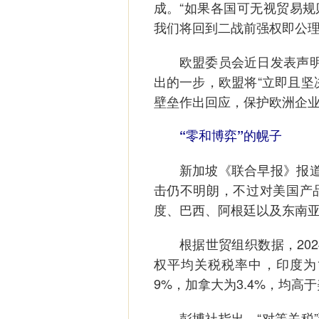
成。“如果各国可无视贸易
我们将回到二战前强权即公理
欧盟委员会近日发表声明说
出的一步，欧盟将“立即且坚
壁垒作出回应，保护欧洲企
“零和博弈”的幌子
新加坡《联合早报》报道，
击仍不明朗，不过对美国产
度、巴西、阿根廷以及东南
根据世贸组织数据，2024
权平均关税税率中，印度为12
9%，加拿大为3.4%，均高于
彭博社指出，“对等关税”