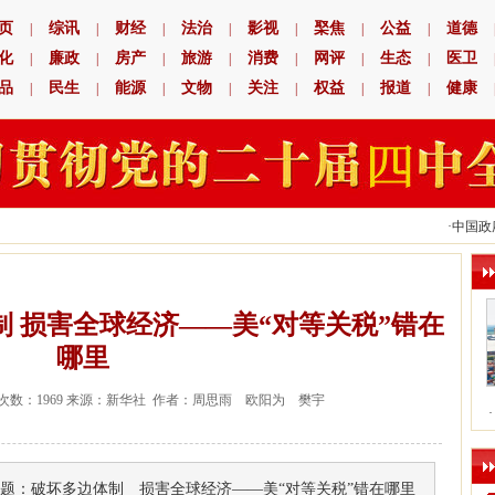
页
综讯
财经
法治
影视
棸焦
公益
道德
|
|
|
|
|
|
|
化
廉政
房产
旅游
消费
网评
生态
医卫
|
|
|
|
|
|
|
品
民生
能源
文物
关注
权益
报道
健康
|
|
|
|
|
|
|
·
中国政府援助
 损害全球经济——美“对等关税”错在
哪里
 查看次数：1969 来源：新华社 作者：周思雨 欧阳为 樊宇
·
题：破坏多边体制 损害全球经济——美“对等关税”错在哪里