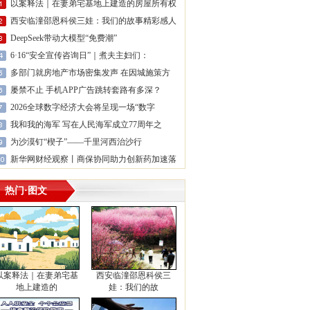
以案释法｜在妻弟宅基地上建造的房屋所有权
西安临潼邵恩科侯三娃：我们的故事精彩感人
DeepSeek带动大模型“免费潮”
6·16“安全宣传咨询日”｜煮夫主妇们：
多部门就房地产市场密集发声 在因城施策方
屡禁不止 手机APP广告跳转套路有多深？
2026全球数字经济大会将呈现一场“数字
我和我的海军 写在人民海军成立77周年之
为沙漠钉“楔子”——千里河西治沙行
新华网财经观察丨商保协同助力创新药加速落
热门·图文
以案释法｜在妻弟宅基
西安临潼邵恩科侯三
地上建造的
娃：我们的故